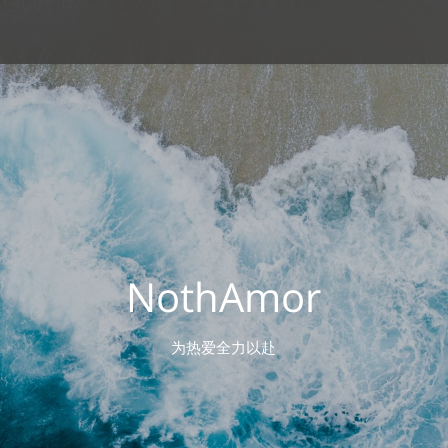
NothAmor
为热爱全力以赴