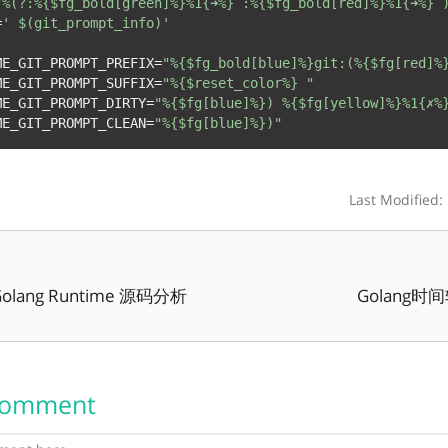
"%(?:%{$fg_bold[green]%}%1{➜%} :%{$fg_bold[red]%}%1{➜%} 
=
' $(git_prompt_info)'
ME_GIT_PROMPT_PREFIX=
"%{$fg_bold[blue]%}git:(%{$fg[red]%
ME_GIT_PROMPT_SUFFIX=
"%{$reset_color%} "
ME_GIT_PROMPT_DIRTY=
"%{$fg[blue]%}) %{$fg[yellow]%}%1{✗%
ME_GIT_PROMPT_CLEAN=
"%{$fg[blue]%})"
Last Modified:
lang Runtime 源码分析
Golang
Comment