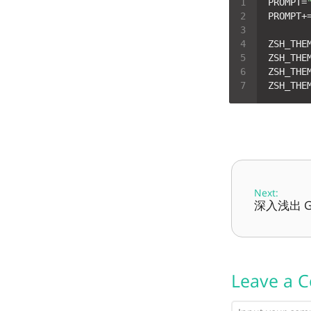
PROMPT=
PROMPT+
ZSH_THE
ZSH_THE
ZSH_THE
ZSH_THE
Next:
深入浅出 Go
Leave a 