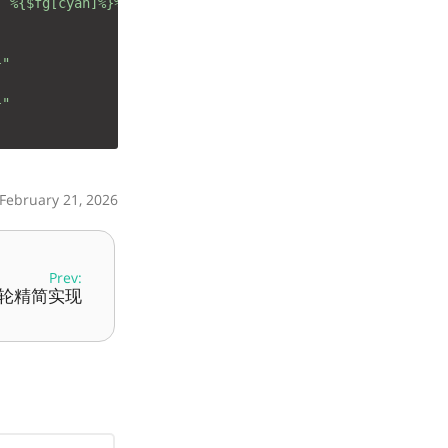
) %{$fg[cyan]%}%~%{$reset_color%}"
}"
}"
 February 21, 2026
Prev:
时间轮精简实现