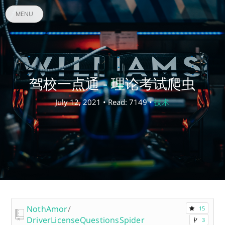
MENU
驾校一点通 - 理论考试爬虫
July 12, 2021 • Read: 7149 •
技术
NothAmor
/
15
DriverLicenseQuestionsSpider
3